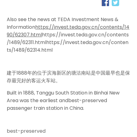
Also see the news at TEDA Investment News &
Information
https://invest.teda.gov.cn/contents/14
90/62307.html
https://invest.teda.gov.cn/contents
/1489/62311.html
https://invest.teda.gov.cn/conten
ts/1489/62314.html
建于1888年的位于滨海新区的塘沽南站是中国最早也是保
存最完好的客运火车站。
Built in 1888, Tanggu South Station in Binhai New
Area was the earliest and
best-preserved
passenger train station in China.
best-preserved