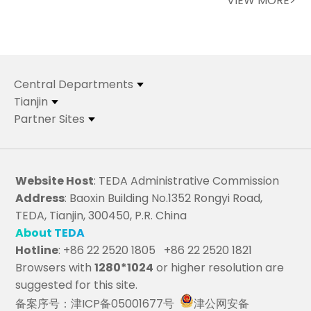
VIEW MORE>
Central Departments
Tianjin
Partner Sites
Website Host
: TEDA Administrative Commission
Address
: Baoxin Building No.1352 Rongyi Road,
TEDA, Tianjin, 300450, P.R. China
About TEDA
Hotline
: +86 22 2520 1805 +86 22 2520 1821
Browsers with
1280*1024
or higher resolution are
suggested for this site.
备案序号：津ICP备05001677号
津公网安备